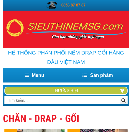
0856 87 87 87
HỆ THỐNG PHÂN PHỐI NỆM DRAP GỐI HÀNG
ĐẦU VIỆT NAM
Menu
Sản phẩm
THƯƠNG HIỆU
CHĂN - DRAP - GỐI