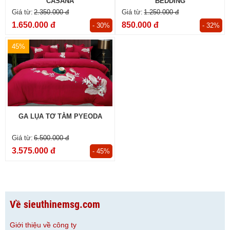
CASANA
BEDDING
2.350.000 đ
1.250.000 đ
1.650.000 đ
850.000 đ
- 30%
- 32%
45%
GA LỤA TƠ TẰM PYEODA
6.500.000 đ
3.575.000 đ
- 45%
Về sieuthinemsg.com
Giới thiệu về công ty