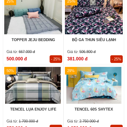
25%
25%
TOPPER JEJU BEDDING
BỘ GA THUN SIÊU LẠNH
667.000 đ
506.800 đ
500.000 đ
381.000 đ
- 25%
- 25%
50%
29%
TENCEL LỤA ENJOY LIFE
TENCEL 60S SHYTEX
1.700.000 đ
2.750.000 đ