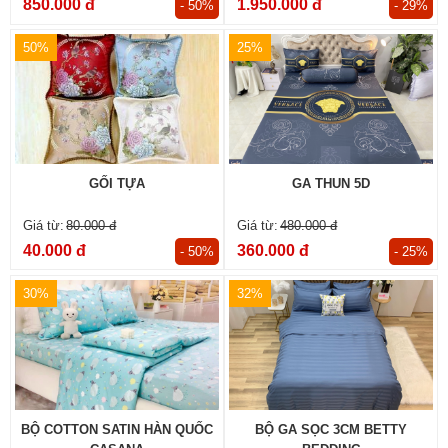
850.000 đ
1.950.000 đ
- 50%
- 29%
50%
25%
GỐI TỰA
GA THUN 5D
80.000 đ
480.000 đ
40.000 đ
360.000 đ
- 50%
- 25%
30%
32%
BỘ COTTON SATIN HÀN QUỐC
BỘ GA SỌC 3CM BETTY