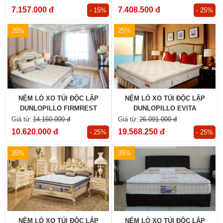
7.157.000 đ
7.408.500 đ
- 15%
- 25%
25%
25%
NỆM LÒ XO TÚI ĐỘC LẬP
NỆM LÒ XO TÚI ĐỘC LẬP
DUNLOPILLO FIRMREST
DUNLOPILLO EVITA
SUPREME
14.160.000 đ
26.091.000 đ
10.620.000 đ
19.568.250 đ
- 25%
- 25%
35%
35%
NỆM LÒ XO TÚI ĐỘC LẬP
NỆM LÒ XO TÚI ĐỘC LẬP