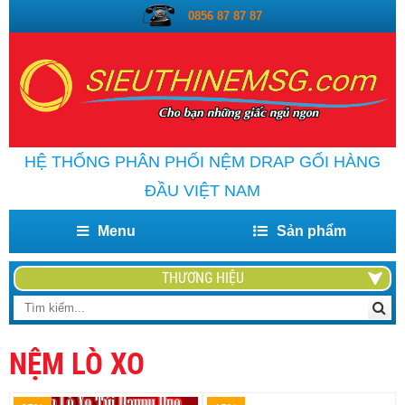
0856 87 87 87
HỆ THỐNG PHÂN PHỐI NỆM DRAP GỐI HÀNG
ĐẦU VIỆT NAM
Menu
Sản phẩm
THƯƠNG HIỆU
NỆM LÒ XO