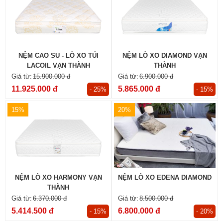
NỆM CAO SU - LÒ XO TÚI
NỆM LÒ XO DIAMOND VẠN
LACOIL VẠN THÀNH
THÀNH
15.900.000 đ
6.900.000 đ
11.925.000 đ
5.865.000 đ
- 25%
- 15%
15%
20%
NỆM LÒ XO HARMONY VẠN
NỆM LÒ XO EDENA DIAMOND
THÀNH
6.370.000 đ
8.500.000 đ
5.414.500 đ
6.800.000 đ
- 15%
- 20%