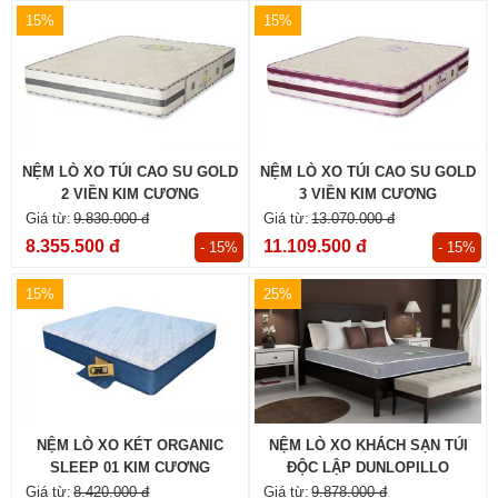
15%
15%
NỆM LÒ XO TÚI CAO SU GOLD
NỆM LÒ XO TÚI CAO SU GOLD
2 VIỀN KIM CƯƠNG
3 VIỀN KIM CƯƠNG
9.830.000 đ
13.070.000 đ
8.355.500 đ
11.109.500 đ
- 15%
- 15%
15%
25%
NỆM LÒ XO KÉT ORGANIC
NỆM LÒ XO KHÁCH SẠN TÚI
SLEEP 01 KIM CƯƠNG
ĐỘC LẬP DUNLOPILLO
CONTRACT IPS
8.420.000 đ
9.878.000 đ