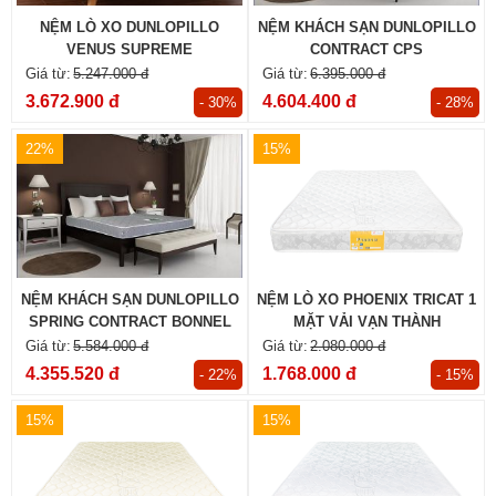
NỆM LÒ XO DUNLOPILLO
NỆM KHÁCH SẠN DUNLOPILLO
VENUS SUPREME
CONTRACT CPS
5.247.000 đ
6.395.000 đ
3.672.900 đ
4.604.400 đ
- 30%
- 28%
22%
15%
NỆM KHÁCH SẠN DUNLOPILLO
NỆM LÒ XO PHOENIX TRICAT 1
SPRING CONTRACT BONNEL
MẶT VẢI VẠN THÀNH
5.584.000 đ
2.080.000 đ
4.355.520 đ
1.768.000 đ
- 22%
- 15%
15%
15%