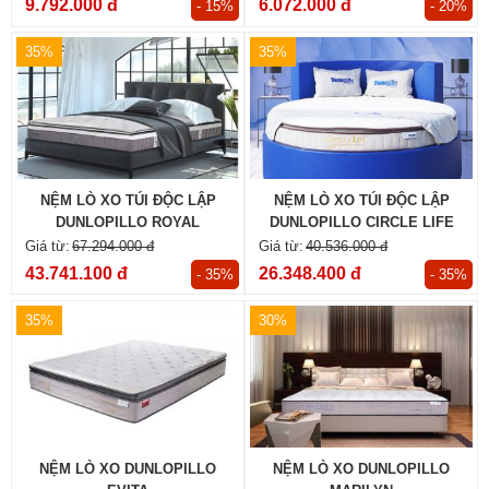
9.792.000 đ
6.072.000 đ
- 15%
- 20%
35%
35%
NỆM LÒ XO TÚI ĐỘC LẬP
NỆM LÒ XO TÚI ĐỘC LẬP
DUNLOPILLO ROYAL
DUNLOPILLO CIRCLE LIFE
KENSINGTON
67.294.000 đ
40.536.000 đ
43.741.100 đ
26.348.400 đ
- 35%
- 35%
35%
30%
NỆM LÒ XO DUNLOPILLO
NỆM LÒ XO DUNLOPILLO