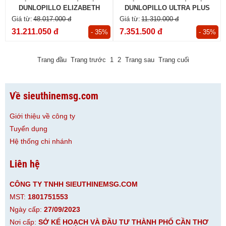
DUNLOPILLO ELIZABETH
DUNLOPILLO ULTRA PLUS
48.017.000 đ
11.310.000 đ
31.211.050 đ
7.351.500 đ
- 35%
- 35%
Trang đầu
Trang trước
1
2
Trang sau
Trang cuối
Về sieuthinemsg.com
Giới thiệu về công ty
Tuyển dụng
Hệ thống chi nhánh
Liên hệ
CÔNG TY TNHH SIEUTHINEMSG.COM
MST:
1801751553
Ngày cấp:
27/09/2023
Nơi cấp:
SỞ KẾ HOẠCH VÀ ĐẦU TƯ THÀNH PHỐ CẦN THƠ