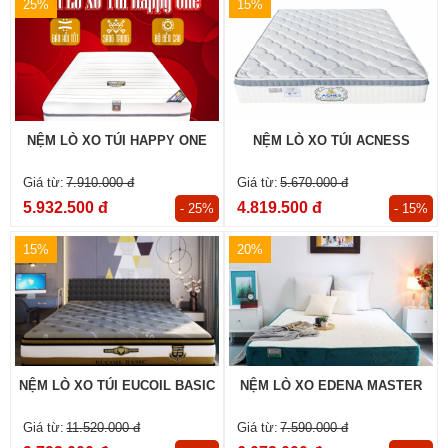
25%
15%
NỆM LÒ XO TÚI HAPPY ONE
NỆM LÒ XO TÚI ACNESS
7.910.000 đ
5.670.000 đ
5.932.500 đ
4.819.500 đ
- 25%
- 15%
15%
20%
NỆM LÒ XO TÚI EUCOIL BASIC
NỆM LÒ XO EDENA MASTER
11.520.000 đ
7.590.000 đ