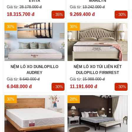
EVITA
MARILYN
28.178.000 đ
13.242.000 đ
18.315.700 đ
9.269.400 đ
- 35%
- 30%
30%
30%
NỆM LÒ XO DUNLOPILLO
NỆM LÒ XO TÚI LIÊN KẾT
AUDREY
DULOPILLO FIRMREST
SUPREME
8.640.000 đ
15.988.000 đ
6.048.000 đ
11.191.600 đ
- 30%
- 30%
30%
28%